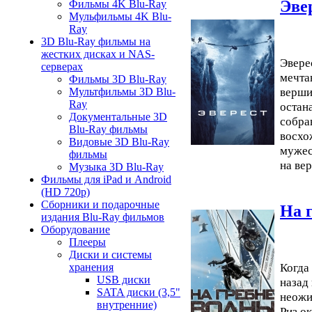
Эве
Фильмы 4K Blu-Ray
Мульфильмы 4K Blu-
Ray
3D Blu-Ray фильмы на
жестких дисках и NAS-
Эвере
серверах
мечта
Фильмы 3D Blu-Ray
верши
Мультфильмы 3D Blu-
Ray
остан
Документальные 3D
собра
Blu-Ray фильмы
восхо
Видовые 3D Blu-Ray
мужес
фильмы
на ве
Музыка 3D Blu-Ray
Фильмы для iPad и Android
(HD 720p)
Сборники и подарочные
На 
издания Blu-Ray фильмов
Оборудование
Плееры
Диски и системы
Когда
хранения
USB диски
назад
SATA диски (3,5"
неожи
внутренние)
Риз о