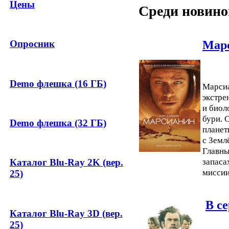
Цены
Среди новино
Мар
Опросник
Demo флешка (16 ГБ)
Марсиа
экстре
и биол
бури. 
Demo флешка (32 ГБ)
планет
с Земл
Главны
запаса
Каталог Blu-Ray 2K (вер.
миссии
25)
В с
Каталог Blu-Ray 3D (вер.
25)