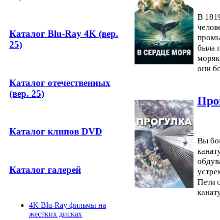
В 181
челов
Каталог Blu-Ray 4K (вер.
промы
25)
была п
моряк
они б
Каталог отечественных
(вер. 25)
Про
Каталог клипов DVD
Вы бо
канат
обдув
Каталог галерей
устре
Пети 
канат
4K Blu-Ray фильмы на
жестких дисках