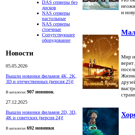
DAS серверы без
неожи
дисков
и нов
NAS серверы
настольные
NAS серверы
стоечные
Мал
Сопутствующее
оборудование
Новости
Мир н
верит
05.05.2026
посел
Жизнь
Вышли новинки фильмов 4K, 2K,
друзе
3D и отечественных (версия 25)!
выстр
907 новин
ок
В каталогах
.
стран
27.12.2025
Вышли новинки фильмов 2D, 3D,
Хор
4K и советских (версия 24)!
692 новин
ки
В каталогах
.