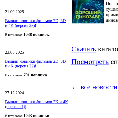
По сю
сущес
21.09.2025
прими
диноз
Вышли новинки фильмов 2D, 3D
и 4K (версия 23)!
1038 новино
к
В каталогах
.
Скачать
катало
23.05.2025
Посмотреть
сп
Вышли новинки фильмов 2D, 3D
и 4K (версия 22)!
791 новин
ка
В каталогах
.
← все новости
27.12.2024
Вышли новинки фильмов 2K и 4K
(версия 21)!
1043 новин
ки
В каталогах
.