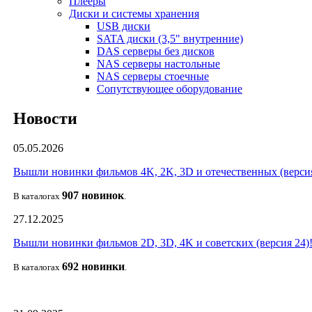
Плееры
Диски и системы хранения
USB диски
SATA диски (3,5" внутренние)
DAS серверы без дисков
NAS серверы настольные
NAS серверы стоечные
Сопутствующее оборудование
Новости
05.05.2026
Вышли новинки фильмов 4K, 2K, 3D и отечественных (версия
907 новин
ок
В каталогах
.
27.12.2025
Вышли новинки фильмов 2D, 3D, 4K и советских (версия 24)
692 новин
ки
В каталогах
.